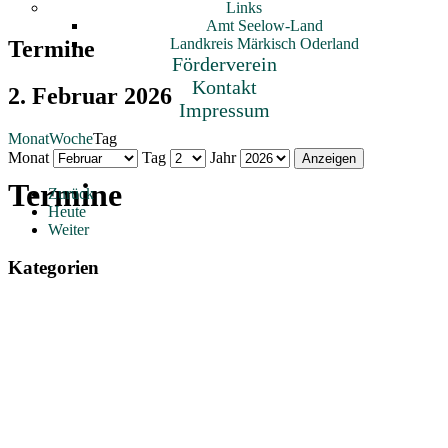
Links
Amt Seelow-Land
Landkreis Märkisch Oderland
Termine
Förderverein
Kontakt
2. Februar 2026
Impressum
Monat
Woche
Tag
Monat
Tag
Jahr
Termine
Zurück
Heute
Weiter
Kategorien