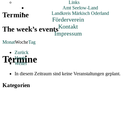
Links
Amt Seelow-Land
Landkreis Märkisch Oderland
Termine
Förderverein
Kontakt
The week’s events
Impressum
Monat
Woche
Tag
Zurück
Termine
Heute
Weiter
In diesem Zeitraum sind keine Veranstaltungen geplant.
Kategorien