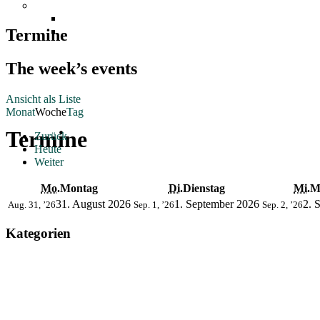
Termine
The week’s events
Ansicht als
Liste
Monat
Woche
Tag
Termine
Zurück
Heute
Weiter
Mo.
Montag
Di.
Dienstag
Mi.
M
31. August 2026
1. September 2026
2. 
Aug. 31, ’26
Sep. 1, ’26
Sep. 2, ’26
Kategorien