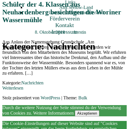
Links
Schüler der 4. Klassen aus
Amt Seelow-Land
Neuhardenberg besichtigen die Woriner
Landkreis Märkisch Oderland
Förderverein
Wassermühle
Kontakt
Impressum
Veröffentlicht am
8. Oktober 2018
von
kerstin
Aus Anlass der Namensgebung Grundschule „Am
Kategorie:
Nachrichten
Windmühlenberg“ fuhren wir nach Worin. Hier wurden wir
freundlich von den Mitarbeitern des Museums begrüßt. Wir erfuhren
viel Interessantes über das historische Denkmal, den Aufbau und die
Funktionsweise der Wassermühle. Besonders spannend war es, von
der Tochter des letzten Müllers etwas aus dem Leben in der Mühle
zu erfahren. […]
Kategorie:
Nachrichten
Weiterlesen
Stolz präsentiert von
WordPress
|
Theme:
Bulk
Durch die weitere Nutzung der Seite stimmst du der Verwendung
von Cookies zu.
Weitere Informationen
Akzeptieren
Die Cookie-Einstellungen auf dieser Website sind auf "Cookies
zulassen" eingestellt, um das beste Surferlebnis zu ermöglichen.