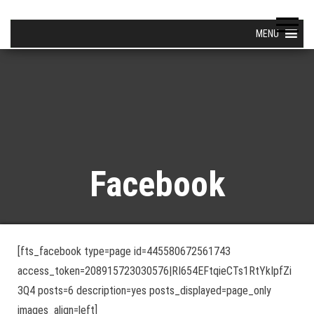
MENU
Facebook
[fts_facebook type=page id=445580672561743
access_token=208915723030576|RI654EFtqieCTs1RtYkIpfZi
3Q4 posts=6 description=yes posts_displayed=page_only
images_align=left]