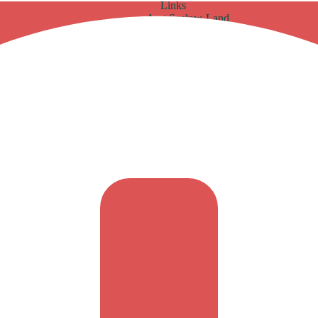
Links
Amt Seelow-Land
Landkreis Märkisch Oderland
Förderverein
Kontakt
Impressum