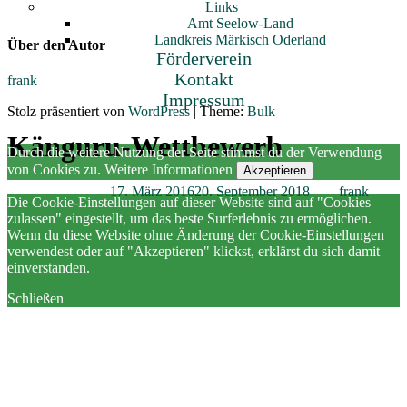
Links
Amt Seelow-Land
Landkreis Märkisch Oderland
Über den Autor
Förderverein
Kontakt
frank
Impressum
Stolz präsentiert von
WordPress
|
Theme:
Bulk
Känguru-Wettbewerb
Durch die weitere Nutzung der Seite stimmst du der Verwendung
von Cookies zu.
Weitere Informationen
Akzeptieren
Veröffentlicht am
17. März 2016
20. September 2018
von
frank
Die Cookie-Einstellungen auf dieser Website sind auf "Cookies
zulassen" eingestellt, um das beste Surferlebnis zu ermöglichen.
Wenn du diese Website ohne Änderung der Cookie-Einstellungen
verwendest oder auf "Akzeptieren" klickst, erklärst du sich damit
einverstanden.
Schließen