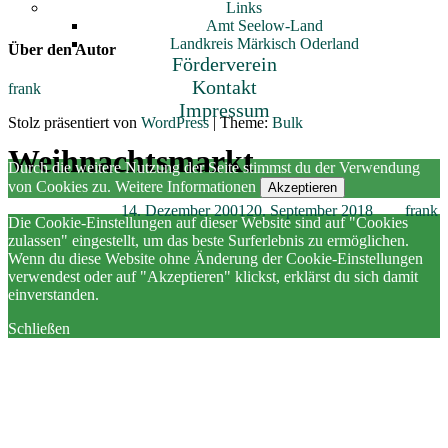
Links
Amt Seelow-Land
Landkreis Märkisch Oderland
Über den Autor
Förderverein
Kontakt
frank
Impressum
Stolz präsentiert von
WordPress
|
Theme:
Bulk
Weihnachtsmarkt
Durch die weitere Nutzung der Seite stimmst du der Verwendung
von Cookies zu.
Weitere Informationen
Akzeptieren
Veröffentlicht am
14. Dezember 2001
20. September 2018
von
frank
Die Cookie-Einstellungen auf dieser Website sind auf "Cookies
zulassen" eingestellt, um das beste Surferlebnis zu ermöglichen.
Wenn du diese Website ohne Änderung der Cookie-Einstellungen
verwendest oder auf "Akzeptieren" klickst, erklärst du sich damit
einverstanden.
Schließen