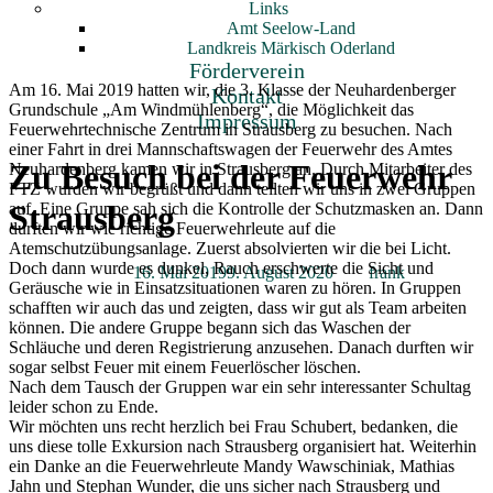
Links
Amt Seelow-Land
Landkreis Märkisch Oderland
Förderverein
Am
16. Mai 2019 hatten wir, die 3. Klasse der Neuhardenberger
Kontakt
Grundschule „Am Windmühlenberg“, die Möglichkeit das
Impressum
Feuerwehrtechnische Zentrum in Strausberg zu besuchen. Nach
einer Fahrt in drei Mannschaftswagen der Feuerwehr des Amtes
Zu Besuch bei der Feuerwehr
Neuhardenberg kamen wir in Strausberg an. Durch Mitarbeiter des
FTZ wurden wir begrüßt und dann teilten wir uns in zwei Gruppen
Strausberg
auf. Eine Gruppe sah sich die Kontrolle der Schutzmasken an. Dann
durften wir wie richtige Feuerwehrleute auf die
Atemschutzübungsanlage. Zuerst absolvierten wir die bei Licht.
Doch dann wurde es dunkel, Rauch erschwerte die Sicht und
Veröffentlicht am
16. Mai 2019
9. August 2020
von
frank
Geräusche wie in Einsatzsituationen waren zu hören. In Gruppen
schafften wir auch das und zeigten, dass wir gut als Team arbeiten
können. Die andere Gruppe begann sich das Waschen der
Schläuche und deren Registrierung anzusehen. Danach durften wir
sogar selbst Feuer mit einem Feuerlöscher löschen.
Nach dem Tausch der Gruppen war ein sehr interessanter Schultag
leider schon zu Ende.
Wir möchten uns recht herzlich bei Frau Schubert, bedanken, die
uns diese tolle Exkursion nach Strausberg organisiert hat. Weiterhin
ein Danke an die Feuerwehrleute Mandy Wawschiniak, Mathias
Jahn und Stephan Wunder, die uns sicher nach Strausberg und